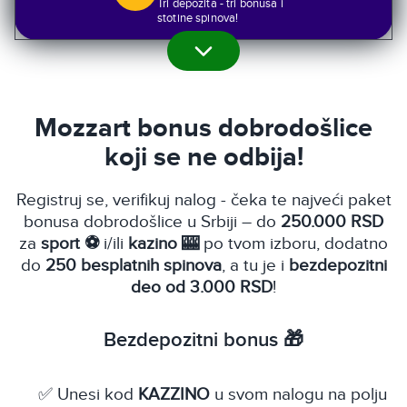
Tri depozita - tri bonusa i
stotine spinova!
Mozzart bonus dobrodošlice
koji se ne odbija!
Registruj se, verifikuj nalog - čeka te najveći paket
bonusa dobrodošlice u Srbiji – do
250.000 RSD
za
sport ⚽
i/ili
kazino 🎰
po tvom izboru, dodatno
do
250 besplatnih spinova
, a tu je i
bezdepozitni
deo od 3.000 RSD
!
Bezdepozitni bonus 🎁
✅ Unesi kod
KAZZINO
u svom nalogu na polju