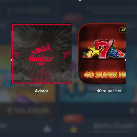
Aviator
40 super hot